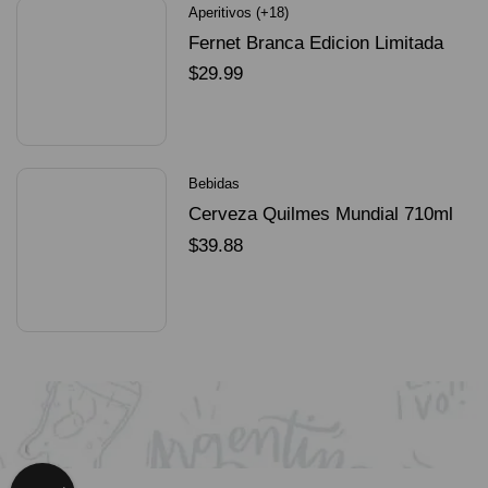
Aperitivos (+18)
Fernet Branca Edicion Limitada
Dorado Mundial
$
29.99
SELECCIONAR OPCIONES
Bebidas
Cerveza Quilmes Mundial 710ml
packX4
$
39.88
SELECCIONAR OPCIONES