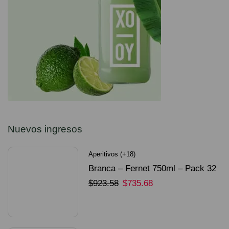
Nuevos ingresos
Aperitivos (+18)
Branca – Fernet 750ml – Pack 32
Unidades
$
923.58
$
735.68
SELECCIONAR OPCIONES