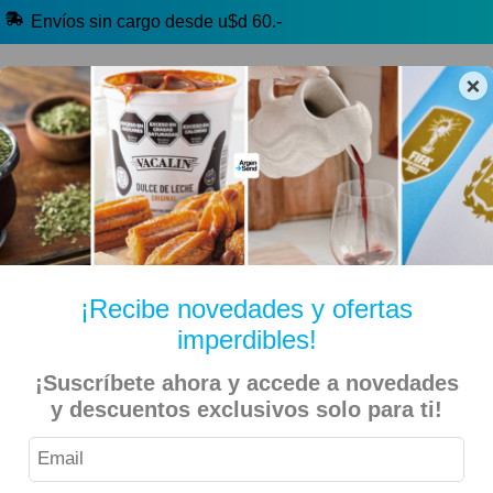
Envíos sin cargo desde u$d 60.-
×
🔥 Alfajores y Golosinas
🧉 Clásicos argentinos
🏷️ Todas las categorías
Hablanos por Whatsapp
¡Recibe novedades y ofertas
imperdibles!
Inicio
Especiales
Beer Day
¡Suscríbete ahora y accede a novedades
y descuentos exclusivos solo para ti!
Stella Artois – Cerveza Rubia 473ml